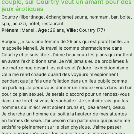
couple, sur Courtry veut un amant pour des
jeux érotiques
Courtry (libertinage, échangisme) sauna, hammam, bar, boite,
spa, jacuzzi, hôtel, restaurant
Prénom :
Manell,
Age :
29 ans,
Ville :
Courtry (77)
Bonjour, je suis une femme de 29 ans qui est plutôt belle. Je
m'appelle Manell. Je travaille comme pharmacienne dans
Courtry et je suis libre. J'aime beaucoup les plans qui mettent
en avant l'exhibitionnisme. Je n'ai jamais eu de problèmes à
me mettre nue devant les autres et j'adore l'exhibitionnisme.
Cela me rend chaude quand des voyeurs m'espionnent
pendant que je fais une fellation dans un lieu public comme
un parking. Je peux vous donner un rendez-vous dans un bar
pour ce plan sexuel. Je serais d'accord pour un rendez-vous
dans une forêt, si vous le souhaitez. Je souhaiterais que les
hommes qui m'écrivent soient bruns et, idéalement, beaux.
Je cherche un homme qui soit à la hauteur de mes attentes
en termes de sexe. J'ai besoin d'un partenaire qui puisse me
satisfaire pleinement sur le plan physique. J'aime passer
toute une journée sous les couvertures, si mon partenaire