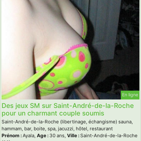
En ligne
Des jeux SM sur Saint-André-de-la-Roche
pour un charmant couple soumis
Saint-André-de-la-Roche (libertinage, échangisme) sauna,
hammam, bar, boite, spa, jacuzzi, hôtel, restaurant
Prénom :
Ayala,
Age :
30 ans,
Ville :
Saint-André-de-la-Roche