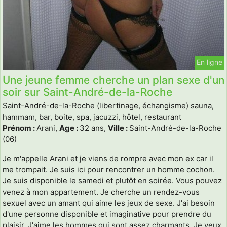
En ligne
Une jeune femme cherche un plan sexe d'un
soir sur Saint-André-de-la-Roche
Saint-André-de-la-Roche (libertinage, échangisme) sauna,
hammam, bar, boite, spa, jacuzzi, hôtel, restaurant
Prénom :
Arani,
Age :
32 ans,
Ville :
Saint-André-de-la-Roche
(06)
Je m'appelle Arani et je viens de rompre avec mon ex car il
me trompait. Je suis ici pour rencontrer un homme cochon.
Je suis disponible le samedi et plutôt en soirée. Vous pouvez
venez à mon appartement. Je cherche un rendez-vous
sexuel avec un amant qui aime les jeux de sexe. J'ai besoin
d'une personne disponible et imaginative pour prendre du
plaisir. J'aime les hommes qui sont assez charmants. Je veux