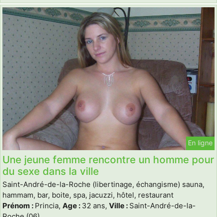
En ligne
Une jeune femme rencontre un homme pour
du sexe dans la ville
Saint-André-de-la-Roche (libertinage, échangisme) sauna,
hammam, bar, boite, spa, jacuzzi, hôtel, restaurant
Prénom :
Princia,
Age :
32 ans,
Ville :
Saint-André-de-la-
Roche (06)