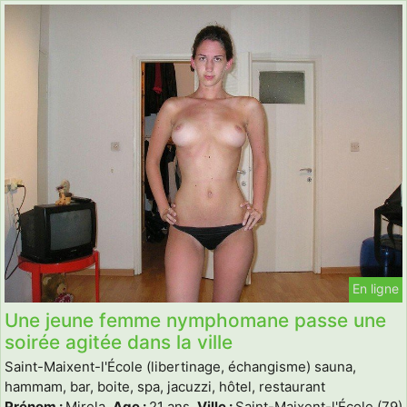
En ligne
Une jeune femme nymphomane passe une
soirée agitée dans la ville
Saint-Maixent-l'École (libertinage, échangisme) sauna,
hammam, bar, boite, spa, jacuzzi, hôtel, restaurant
Prénom :
Mirela,
Age :
21 ans,
Ville :
Saint-Maixent-l'École (79)