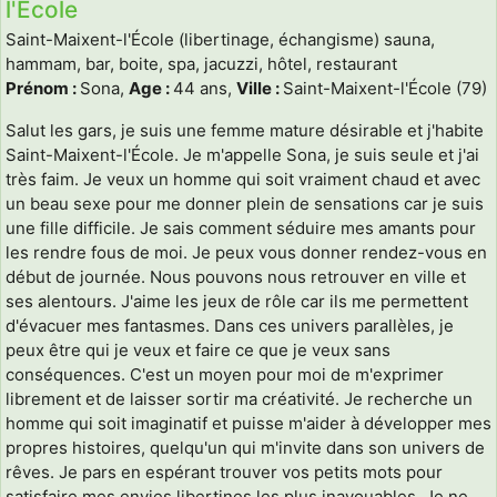
l'École
Saint-Maixent-l'École (libertinage, échangisme) sauna,
hammam, bar, boite, spa, jacuzzi, hôtel, restaurant
Prénom :
Sona,
Age :
44 ans,
Ville :
Saint-Maixent-l'École (79)
Salut les gars, je suis une femme mature désirable et j'habite
Saint-Maixent-l'École. Je m'appelle Sona, je suis seule et j'ai
très faim. Je veux un homme qui soit vraiment chaud et avec
un beau sexe pour me donner plein de sensations car je suis
une fille difficile. Je sais comment séduire mes amants pour
les rendre fous de moi. Je peux vous donner rendez-vous en
début de journée. Nous pouvons nous retrouver en ville et
ses alentours. J'aime les jeux de rôle car ils me permettent
d'évacuer mes fantasmes. Dans ces univers parallèles, je
peux être qui je veux et faire ce que je veux sans
conséquences. C'est un moyen pour moi de m'exprimer
librement et de laisser sortir ma créativité. Je recherche un
homme qui soit imaginatif et puisse m'aider à développer mes
propres histoires, quelqu'un qui m'invite dans son univers de
rêves. Je pars en espérant trouver vos petits mots pour
satisfaire mes envies libertines les plus inavouables. Je ne