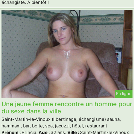
échangiste. A bientôt !
En ligne
Une jeune femme rencontre un homme pour
du sexe dans la ville
Saint-Martin-le-Vinoux (libertinage, échangisme) sauna,
hammam, bar, boite, spa, jacuzzi, hôtel, restaurant
Prénom :
Princia,
Age :
32 ans,
Ville :
Saint-Martin-le-Vinoux