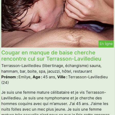
En ligne
Cougar en manque de baise cherche
rencontre cul sur Terrasson-Lavilledieu
Terrasson-Lavilledieu (libertinage, échangisme) sauna,
hammam, bar, boite, spa, jacuzzi, hôtel, restaurant
Prénom :
Emilye,
Age :
45 ans,
Ville :
Terrasson-Lavilledieu
(24)
Je suis une femme mature célibataire et je vis Terrasson-
Lavilledieu. Je suis une nymphomane et je cherche des
hommes coquins avec qui m'amuser. J'ai 45 ans. J'aime les
nuits folles avec un mec plus jeune. Je suis une femme
mature très sexuelle c'est pour ça que je fais cette annonce