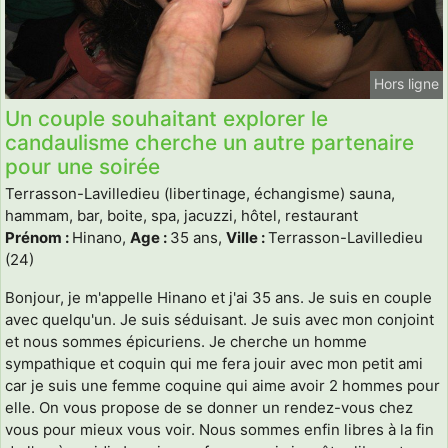
Hors ligne
Un couple souhaitant explorer le
candaulisme cherche un autre partenaire
pour une soirée
Terrasson-Lavilledieu (libertinage, échangisme) sauna,
hammam, bar, boite, spa, jacuzzi, hôtel, restaurant
Prénom :
Hinano,
Age :
35 ans,
Ville :
Terrasson-Lavilledieu
(24)
Bonjour, je m'appelle Hinano et j'ai 35 ans. Je suis en couple
avec quelqu'un. Je suis séduisant. Je suis avec mon conjoint
et nous sommes épicuriens. Je cherche un homme
sympathique et coquin qui me fera jouir avec mon petit ami
car je suis une femme coquine qui aime avoir 2 hommes pour
elle. On vous propose de se donner un rendez-vous chez
vous pour mieux vous voir. Nous sommes enfin libres à la fin