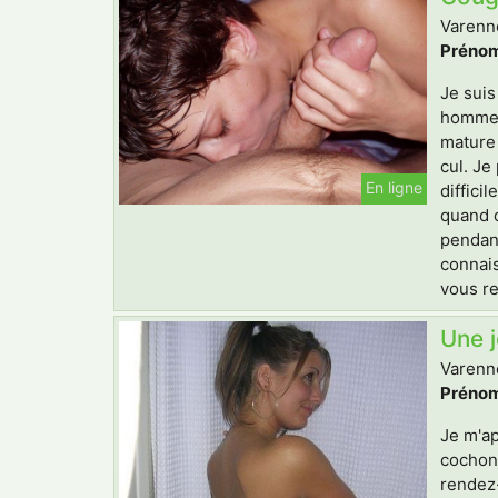
Varenne
Prénom
Je suis
hommes 
mature 
cul. Je
En ligne
diffici
quand o
pendant
connais
vous re
Une j
Varenne
Prénom
Je m'ap
cochon.
rendez-