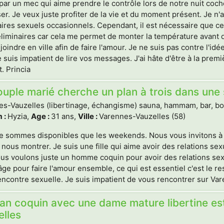
 par un mec qui aime prendre le contrôle lors de notre nuit cocho
r. Je veux juste profiter de la vie et du moment présent. Je n
ires sexuels occasionnels. Cependant, il est nécessaire que ce
liminaires car cela me permet de monter la température avant qu
joindre en ville afin de faire l'amour. Je ne suis pas contre l'
e suis impatient de lire vos messages. J'ai hâte d'être à la prem
t. Princia
uple marié cherche un plan à trois dans une
s-Vauzelles (libertinage, échangisme) sauna, hammam, bar, boite
 :
Hyzia,
Age :
31 ans,
Ville :
Varennes-Vauzelles (58)
e sommes disponibles que les weekends. Nous vous invitons à 
nous montrer. Je suis une fille qui aime avoir des relations se
us voulons juste un homme coquin pour avoir des relations sexuell
e pour faire l'amour ensemble, ce qui est essentiel c'est le r
encontre sexuelle. Je suis impatient de vous rencontrer sur Vare
an coquin avec une dame mature libertine es
lles