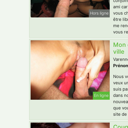
conjoin
ami car
vous ch
Hors ligne
être li
me rend
vous re
Mon c
ville
Varenne
Prénom
Nous vo
veux un
suis pa
dans no
En ligne
nouveau
que vou
site de
Coug