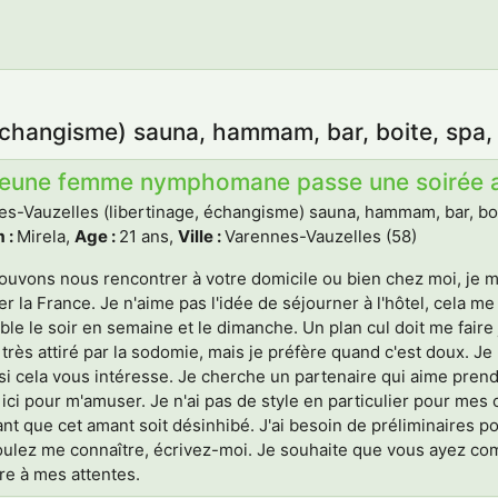
échangisme) sauna, hammam, bar, boite, spa, j
jeune femme nymphomane passe une soirée agi
s-Vauzelles (libertinage, échangisme) sauna, hammam, bar, boite
 :
Mirela,
Age :
21 ans,
Ville :
Varennes-Vauzelles (58)
uvons nous rencontrer à votre domicile ou bien chez moi, je 
er la France. Je n'aime pas l'idée de séjourner à l'hôtel, cela 
ble le soir en semaine et le dimanche. Un plan cul doit me faire 
 très attiré par la sodomie, mais je préfère quand c'est doux. 
si cela vous intéresse. Je cherche un partenaire qui aime prend
 ici pour m'amuser. Je n'ai pas de style en particulier pour mes 
nt que cet amant soit désinhibé. J'ai besoin de préliminaires po
oulez me connaître, écrivez-moi. Je souhaite que vous ayez c
e à mes attentes.