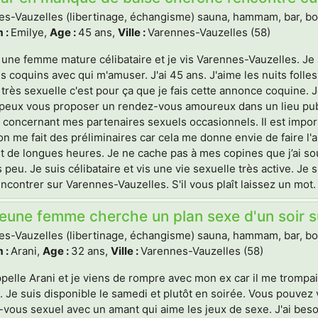
s-Vauzelles (libertinage, échangisme) sauna, hammam, bar, boite
 :
Emilye,
Age :
45 ans,
Ville :
Varennes-Vauzelles (58)
 une femme mature célibataire et je vis Varennes-Vauzelles. J
coquins avec qui m'amuser. J'ai 45 ans. J'aime les nuits folle
très sexuelle c'est pour ça que je fais cette annonce coquine. J
 peux vous proposer un rendez-vous amoureux dans un lieu publ
le concernant mes partenaires sexuels occasionnels. Il est impor
n me fait des préliminaires car cela me donne envie de faire l'
 de longues heures. Je ne cache pas à mes copines que j’ai s
 peu. Je suis célibataire et vis une vie sexuelle très active. Je
ncontrer sur Varennes-Vauzelles. S'il vous plaît laissez un mot. 
eune femme cherche un plan sexe d'un soir 
s-Vauzelles (libertinage, échangisme) sauna, hammam, bar, boite
 :
Arani,
Age :
32 ans,
Ville :
Varennes-Vauzelles (58)
pelle Arani et je viens de rompre avec mon ex car il me trompai
 Je suis disponible le samedi et plutôt en soirée. Vous pouve
vous sexuel avec un amant qui aime les jeux de sexe. J'ai beso