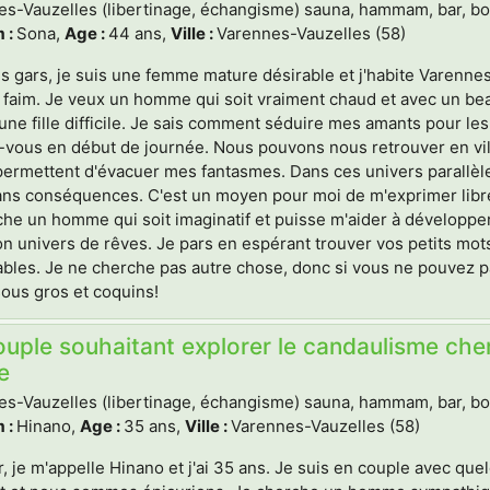
s-Vauzelles (libertinage, échangisme) sauna, hammam, bar, boite
 :
Sona,
Age :
44 ans,
Ville :
Varennes-Vauzelles (58)
es gars, je suis une femme mature désirable et j'habite Varennes
ès faim. Je veux un homme qui soit vraiment chaud et avec un b
 une fille difficile. Je sais comment séduire mes amants pour l
vous en début de journée. Nous pouvons nous retrouver en ville
permettent d'évacuer mes fantasmes. Dans ces univers parallèles,
ns conséquences. C'est un moyen pour moi de m'exprimer libreme
he un homme qui soit imaginatif et puisse m'aider à développer
n univers de rêves. Je pars en espérant trouver vos petits mots
bles. Je ne cherche pas autre chose, donc si vous ne pouvez pas
ous gros et coquins!
uple souhaitant explorer le candaulisme che
e
s-Vauzelles (libertinage, échangisme) sauna, hammam, bar, boite
 :
Hinano,
Age :
35 ans,
Ville :
Varennes-Vauzelles (58)
, je m'appelle Hinano et j'ai 35 ans. Je suis en couple avec que