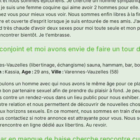
t et nous sommes épicuriens. Je cherche un homme sympathique
 je suis une femme coquine qui aime avoir 2 hommes pour elle
ez vous pour mieux vous voir. Nous sommes enfin libres à la fi
bre et ouverte d'esprit lorsque je suis entourée de mes amis. 
 très chaude d'avoir deux sexes pour moi toute seule et mon pet
ncontrer bientôt. Je t'embrasse.
onjoint et moi avons envie de faire un tour d
s-Vauzelles (libertinage, échangisme) sauna, hammam, bar, boite
 :
Kassia,
Age :
29 ans,
Ville :
Varennes-Vauzelles (58)
ulons un homme avec qui nous avons le même âge pour ce plan
 bon partenaire sexuel afin de prendre du plaisir à fond. Je pe
s contre un rendez-vous dans un lieu public pour nous exhiber
tre relation et nous permettent de découvrir de nouvelles chos
x horizons sexuels. En ce moment, nous sommes en train d'ex
s contactiez si notre annonce est attrayante pour vous. Nous s
 rencontre en ligne dédié aux libertins. Au revoir.
ar en manque de baise cherche rencontre cul