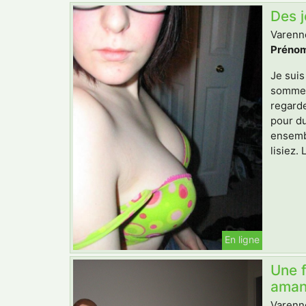
Des 
Varenne
Prénom
Je suis
sommes
regarde
pour du
ensembl
lisiez.
En ligne
Une f
amant
Varenne