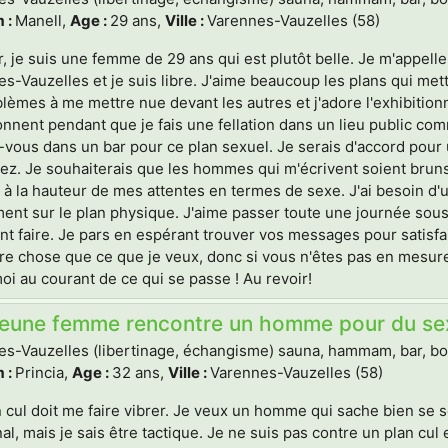
 :
Manell,
Age :
29 ans,
Ville :
Varennes-Vauzelles (58)
, je suis une femme de 29 ans qui est plutôt belle. Je m'appel
s-Vauzelles et je suis libre. J'aime beaucoup les plans qui mett
lèmes à me mettre nue devant les autres et j'adore l'exhibiti
nnent pendant que je fais une fellation dans un lieu public c
vous dans un bar pour ce plan sexuel. Je serais d'accord pour 
ez. Je souhaiterais que les hommes qui m'écrivent soient bru
t à la hauteur de mes attentes en termes de sexe. J'ai besoin d'
ent sur le plan physique. J'aime passer toute une journée sous 
 faire. Je pars en espérant trouver vos messages pour satisfai
re chose que ce que je veux, donc si vous n'êtes pas en mesure de
oi au courant de ce qui se passe ! Au revoir!
jeune femme rencontre un homme pour du sexe
s-Vauzelles (libertinage, échangisme) sauna, hammam, bar, boite
 :
Princia,
Age :
32 ans,
Ville :
Varennes-Vauzelles (58)
 cul doit me faire vibrer. Je veux un homme qui sache bien se s
al, mais je sais être tactique. Je ne suis pas contre un plan cul 