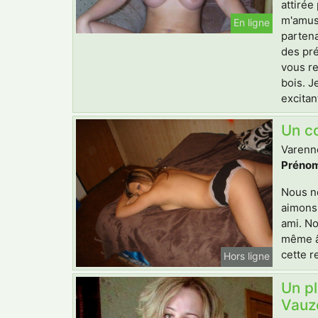
attirée
m'amuse
En ligne
partena
des pré
vous re
bois. J
excitan
Un co
Varenne
Prénom
Nous n
aimons 
ami. No
même âg
cette r
Hors ligne
Un pl
Vauze