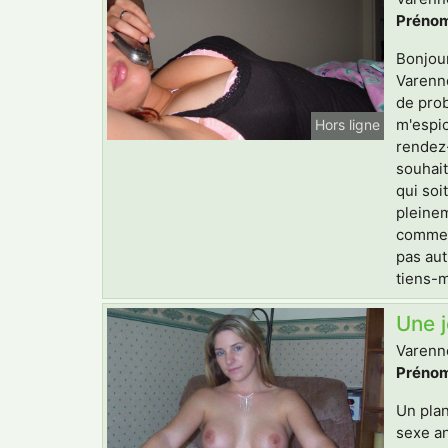
Prénom
Bonjour
Varenne
de prob
m'espio
Hors ligne
rendez-
souhait
qui soi
pleinem
comment
pas aut
tiens-m
Une 
Varenne
Prénom
Un plan
sexe an