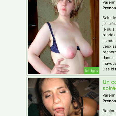
Varenne
Prénom
Salut l
j'ai tr
je suis
rendez-
ils me 
veux sa
recherc
dans so
inavoua
Des bis
En ligne
Un co
soiré
Varenne
Prénom
Bonjour