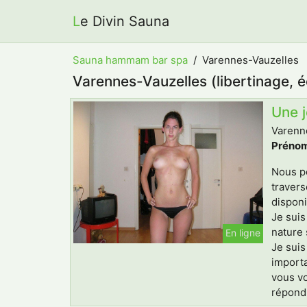
Le Divin Sauna
Sauna hammam bar spa
Varennes-Vauzelles
Varennes-Vauzelles (libertinage, 
Une 
Varenne
Prénom
Nous po
travers
disponi
Je suis
nature 
En ligne
Je suis
importa
vous v
répondr